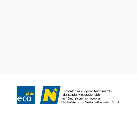
null
Impressum
Datenschutz
Haftungsausschluss
Barrierefreiheit
Copyright © Landesverband für bäuerliche Direktvermarkter NÖ