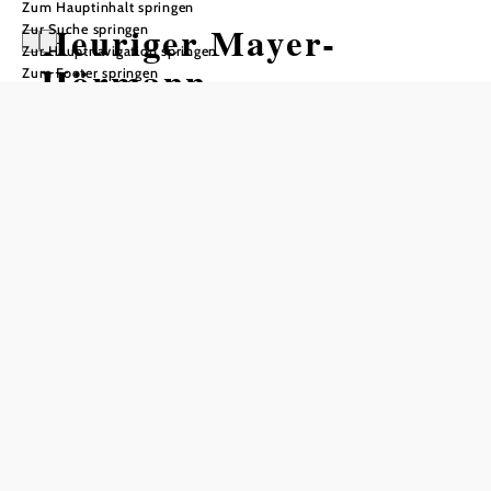
Zum Hauptinhalt springen
Heuriger Mayer-
Zur Suche springen
Zur Hauptnavigation springen
Hörmann
Zum Footer springen
Tisch telefonisch reservieren
In Merkliste speichern
Der Heuriger Mayer‑Hörmann in Feuersbrunn
(Weinstraße 2) wird von Ingrid, Hans und Felix Mayer
geführt und vereint traditionellen Weinbau mit
gemütlichem Heurigenflair. Rund um Obstbäume laden
rund 80 Plätze im lauschigen Garten zum Verweilen ein,
bei Schlechtwetter stehen etwa 30 Innenplätze zur
Verfügung. Mehrfach als „Top-Heuriger“ am Wagram