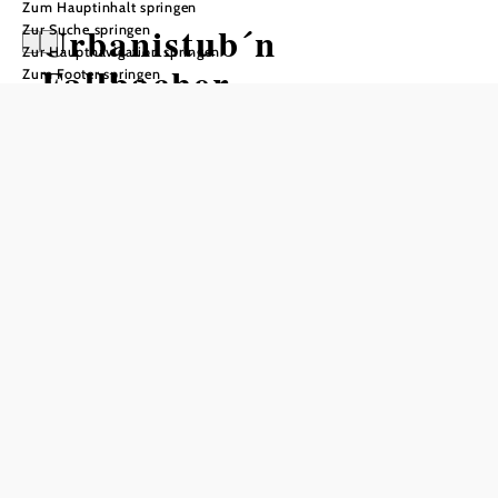
Zum Hauptinhalt springen
Urbanistub´n
Zur Suche springen
Zur Hauptnavigation springen
Fallbacher
Zum Footer springen
Tisch telefonisch reservieren
In Merkliste speichern
Ist der Heurigenwirt auch noch Bauer, dann haben´s die
Gäste besonders gut. So auch im Falle von Christian
Fallbacher, der auf seinem Bio-Bauernhof Schweine hält,
sowie Gemüse selber zieht. Rindfleisch, Geflügel nach
Saison, Erdäpfel, Eier, Kraut, Milch uvm. werden von
Biobauern aus der Region bezogen. Aus diesen
Grundprodukten und Wild aus dem Pixendorfer Revier