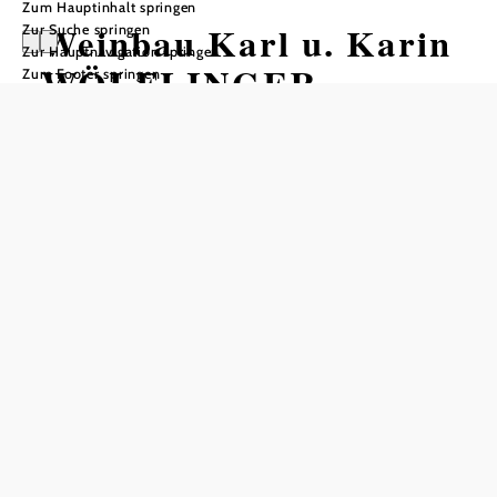
Zum Hauptinhalt springen
Weinbau Karl u. Karin
Zur Suche springen
Zur Hauptnavigation springen
WÖLFLINGER
Zum Footer springen
Tisch telefonisch reservieren
In Merkliste speichern
Freundlich & familiär – der Heurige in Perchtoldsdorf mit
eigenem Weinanbau und Speisen
Selbst in einem traditionsreichen Heurigenort wie dem bei
Wien gelegenen Perchtoldsdorf ist die lange Geschichte
des Wölflinger-Heurigen etwas Besonderes: Seit 1887
betreibt Familie Wölflinger ihren gemütlichen Heurigen in