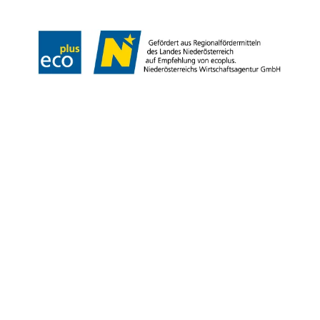
Copyright © Landesverband für bäuerliche Direktvermarkter NÖ