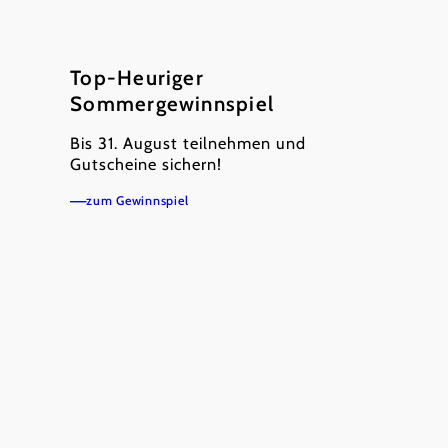
weinbau@woelflinger-
wein.at
©
Regina Coutier
Webseite:
www.woelflinger-
Top-Heuriger
wein.at
Sommergewinnspiel
Anreiseplanung
Bis 31. August teilnehmen und
Route planen
Gutscheine sichern!
Öffentliche Anreise
zum Gewinnspiel
Dieser
Betrieb ist
ausgezeichnet
...