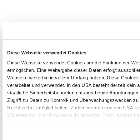
Diese Webseite verwendet Cookies
Diese Webseite verwendet Cookies um die Funktion der Websei
ermöglichen. Eine Weitergabe dieser Daten erfolgt ausschlie
Webseite weiterhin in vollem Umfang nutzen. Diese Cookies w
verarbeitet und verwendet. In den USA besteht derzeit kei
staatliche Sicherheitsbehörden entsprechende Anordnungen g
Zugriff zu Daten zu Kontroll- und Überwachungszwecken zu 
Rechtsschutzmöglichkeiten. Zudem werden von den USA kei
Wir leiten nur Ihre IP-Adresse (in gekürzter Form, sodass k
Browser, Internetanbieter, Endgerät und Bildschirmauflösung
möglichen späteren Deaktivierung finden Sie in unserer
Date