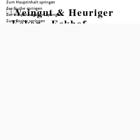
Zum Hauptinhalt springen
Weingut & Heuriger
Zur Suche springen
Zur Hauptnavigation springen
Ecker - Eckhof
Zum Footer springen
Tisch telefonisch reservieren
In Merkliste speichern
Das Weingut Ecker-Eckhof, ein familiengeführter Betrieb
im idyllischen Mitterstockstall, verbindet den
Familiennamen Ecker mit der Lage des Weinguts an einer
Wegkreuzung. Auf 31 Hektar Rebfläche werden
charaktervolle und ehrliche Weine erzeugt, in der Tradition
von Johann und Marianne. Das mehrfach national und
international ausgezeichnete Weingut legt großen Wert auf