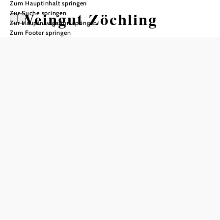
Zum Hauptinhalt springen
Weingut Zöchling
Zur Suche springen
Zur Hauptnavigation springen
Zum Footer springen
Öffnungszeiten
Tisch telefonisch reservieren
Außerhalb der Aussteckzeiten ist unser Lokal auch für
private Feierlichkeiten oder div. Veranstaltungen nutzbar.
In Merkliste speichern
Im Ortszentrum von Teesdorf betreibt Familie Zöchling seit
Generationen ihr Weingut, zu dem auch eine Vinothek und
ein Heuriger gehören.