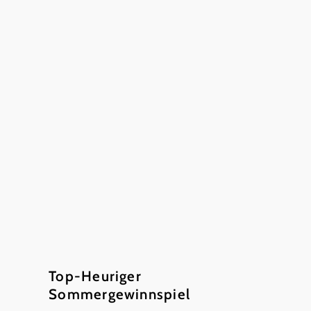
E-Mail:
h-
zoechling@live.at
Webseite:
www.weingut-
zoechling.at
Anreiseplanung
Route planen
Öffentliche
Anreise
Dieser
Betrieb ist
ausgezeichnet
...
Top-Heuriger
Sommergewinnspiel