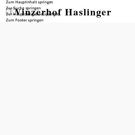
Zum Hauptinhalt springen
Winzerhof Haslinger
Zur Suche springen
Zur Hauptnavigation springen
Zum Footer springen
Öffnungszeiten
Tisch telefonisch reservieren
Freitag 14.00 bis 18.00 Uhr
In Merkliste speichern
Dass der von Corinna und Jürgen Haslinger geführte
Betrieb zu den aufstrebenden Weingütern im Traisental
gehört, merkt man nicht nur den vielen Auszeichnungen in
den letzten Jahren, sondern auch am Heurigen. Dieser liegt
im Ortszentrum von Inzersdorf ob der Traisen und ist mit