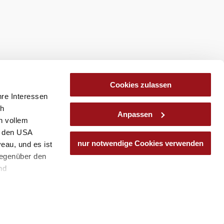
Cookies zulassen
hre Interessen
ch
Anpassen
n vollem
n den USA
nur notwendige Cookies verwenden
eau, und es ist
gegenüber den
nd
den Schutz
ass keine
ieter, Endgerät