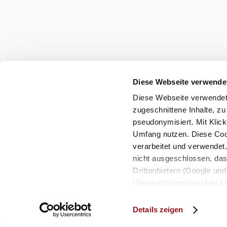
Umgebung erkun
Diese Webseite verwende
Ausflugsziele, Hotels, Touren und mehr
Diese Webseite verwendet 
Suchradius
10 km
20 km
zugeschnittene Inhalte, zu
pseudonymisiert. Mit Klic
Umfang nutzen. Diese Cook
verarbeitet und verwendet
nicht ausgeschlossen, da
Drittanbietern (Google und 
Überwachungszwecken zu e
Rechtsschutzmöglichkeite
Impressum
Datenschutz
Haftungsausschluss
personenbezogener Daten g
Details zeigen
eindeutige Zuordnung mögli