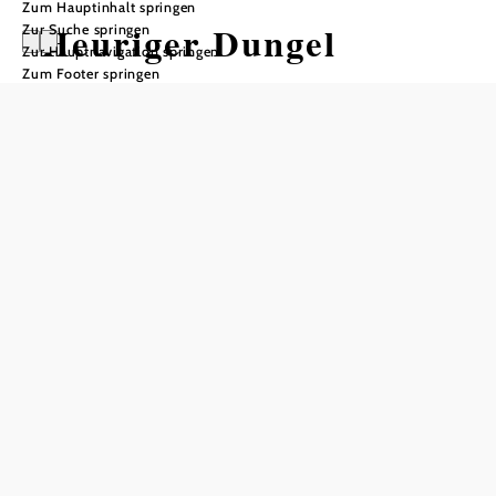
Zum Hauptinhalt springen
Heuriger Dungel
Zur Suche springen
Zur Hauptnavigation springen
Zum Footer springen
In Merkliste speichern
Besuchen Sie unseren Heurigen in Leobersdorf, genießen Sie
die gemütliche Atmosphäre bei einem guten Glas Wein oder
Traubensaft.
Unser Heurigen und unser Gastgarten laden zum Genießen
ein. Wollen Sie unseren Wein verkosten, dann sind Sie in
der Vinothek bestens beraten.
Bei einem guten Glaserl Wein und herrlich
selbstgemachten Speisen vergessen sie den Alltagsstress.
Für
und
steht Ihnen unser Lokal
private Feiern
Firmenfeiern
auch außerhalb der Öffnungszeiten zur Verfügung. Gerne
bereiten wir den Rahmen für Ihre Feier, ob Geburtstag,