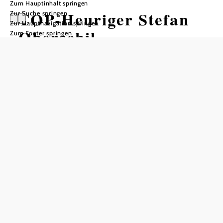
Zum Hauptinhalt springen
TOP-Heuriger Stefan
Zur Suche springen
Zur Hauptnavigation springen
Oberschil
Zum Footer springen
In Merkliste speichern
Das Weingut Stefan Oberschil, ein traditioneller
Familienbetrieb, liegt im südlichen Weinviertel, am Fuße
des Bisambergs. Der Bisamberg bietet ein optimales
Terroir für fruchtige Weißweine und gehaltvolle Rotweine.
Die Philosophie des Weinguts besteht darin, authentische,
charaktervolle Weine zu erzeugen, die die Vielfalt der
Lagen widerspiegeln. Im Einklang mit der Natur wird
jedes Jahr aufs Neue die Herausforderung angenommen,
die Aromen der einzelnen Sorten ins Glas zu bringen.
Dabei wird viel Herzblut und Wissen in die Erzeugung
fruchtbetonter Weine mit persönlicher Handschrift
investiert. Ein Besuch dieses Weinguts bietet eine