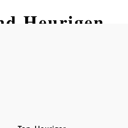
nd Heurigen
mer