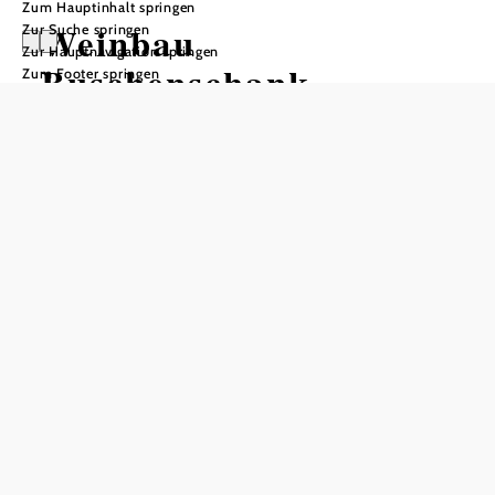
Zum Hauptinhalt springen
Weinbau
Zur Suche springen
Zur Hauptnavigation springen
Buschenschank
Zum Footer springen
VINOtake
In Merkliste speichern
6x im Jahr haben wir für Sie unsere Buschenschank geöffnet –
dazu gibt es noch zahlreiche Veranstaltungen, zu denen wir
Sie herzlich einladen dürfen.
Willkommen bei Familie Pötsch!
6x im Jahr haben wir für Sie unsere Buschenschank
geöffnet – dazu gibt es noch zahlreiche Veranstaltungen,
zu denen wir Sie herzlich einladen dürfen.