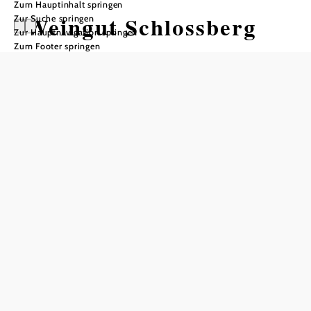
Zum Hauptinhalt springen
Weingut Schlossberg
Zur Suche springen
Zur Hauptnavigation springen
Zum Footer springen
In Merkliste speichern
Feiern - Präsentationen - Hochzeiten
Feiern
Das Lokal eignet sich ideal für alle Arten von Feiern,
sowohl während als auch außerhalb des Heurigenbetriebes
sind Feiern möglich.
Im Obergeschoss bietet unser
den idealen
"Panoramalokal"
Rahmen für Hochzeiten, Geburtstagsfeiern, etc. Je nach
Bedarf finden hier zwischen 50 und 130 Personen Platz.
Ein atemberaubender Ausblick in das Wiener Becken ist
garantiert.
Im
findet sich mit einem Flair der
alten Kellergewölbe
besonderen Art ebenfalls Platz zum Feiern.