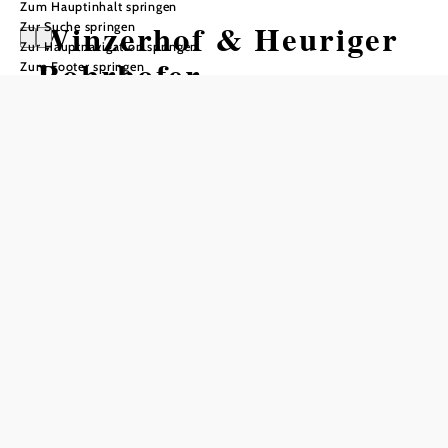
Zum Hauptinhalt springen
Winzerhof & Heuriger
Zur Suche springen
Zur Hauptnavigation springen
Rohrhofer
Zum Footer springen
In Merkliste speichern
Bereits von weitem zu sehen: Der Heurigen der Familie
Rohrhofer am Hang des Gedersdorfer Weinbergs ist ein
bisschen anders. Drinnen in modernem Design mit
Garnituren aus edlem Holz und einer stylischen Weinbar.
Draußen, für laue Sommerabende, eine riesige Terrasse mit
traumhaftem Blick auf Stift Göttweig. Was das Ganze
noch besonders hervorhebt: Traditionelle und auch
ausgefallene sowie der Saison angepasste Speisen.
Ausgezeichnete Weine. Ein herzlicher Wirt. Ein flottes
Service aus der Küche. Kinderspielecke und Spielplatz.
Das gesamte Lokal barrierefrei. Und noch vieles mehr. Am
besten selber entdecken!