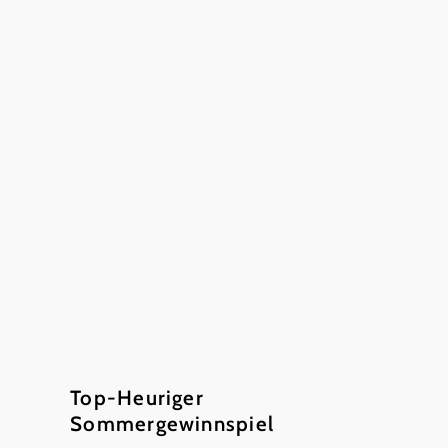
Aus'gsteckt-
Termine der
Top-Heurigen
in NÖ!
Filtern Sie nach dem
Zeitraum, dem Bezirk,
dem Weinbaugebiet
bzw. der Obstbauregion
oder auch nach der
Leistung und finden Sie
Ihren persönlichen
Lieblings-Top-
Heurigen! Unter
folgenden Link, können
Sie kostenlos einen
Heurigenkalender
bestellen.
Top-Heuriger
Top-Heuriger-
Sommergewinnspiel
Kalender bestellen