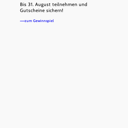
Alle Top-Heurigen Betriebe in Niederösterreich
Bis 31. August teilnehmen und
auf einen Blick
Gutscheine sichern!
Ergebnisse filtern
Kartenansicht
zum Gewinnspiel