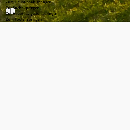
Zum Hauptinhalt springen
Zur Suche springen
Zur Hauptnavigation springen
Zum Footer springen
Top-Heurigen Betriebe
Ausgezeichnete Weine & prämierte Moste treffen auf
köstliche Speisen!
©
© Niederösterreich Werbung/Robert Herbst
Wo "Top-
Heuriger"
drauf steht